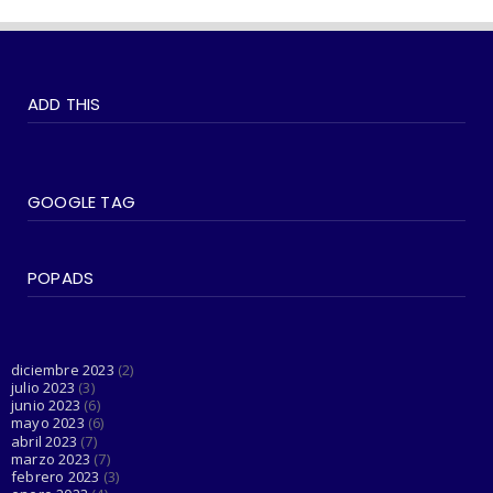
June 21, 2023
#SOCIEDAD
WOKEISMO: 10 formas en que puedes
ADD THIS
practicarlo en tu vida di...
June 07, 2023
#SOCIEDAD
Madonna entra en su última era 'Popular'
GOOGLE TAG
con The Weeknd
June 03, 2023
POPADS
#LGTBIQ+
Esta cuenta de Twitter está haciendo el
trabajo de Dios al d...
June 03, 2023
diciembre 2023
(2)
julio 2023
(3)
junio 2023
(6)
mayo 2023
(6)
abril 2023
(7)
marzo 2023
(7)
febrero 2023
(3)