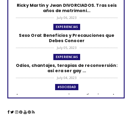
Ricky Martin y Jwan DIVORCIADOS. Tras seis
años de matrimoni...
July 06, 2023
EXPERIENCIAS
Sexo Oral: Beneficios y Precauciones que
Debes Conocer
July 05, 2023
EXPERIENCIAS
Odios, chantajes, terapias de reconversión:
así era ser gay ...
July 04, 2023
#SOCIEDAD
Los curas y su presencia en aplicaciones de
citas como Grind...
June 23, 2023
#LGTBIQ+
La comunidad LGBTQ+ y el impacto de las
aplicaciones de cita...