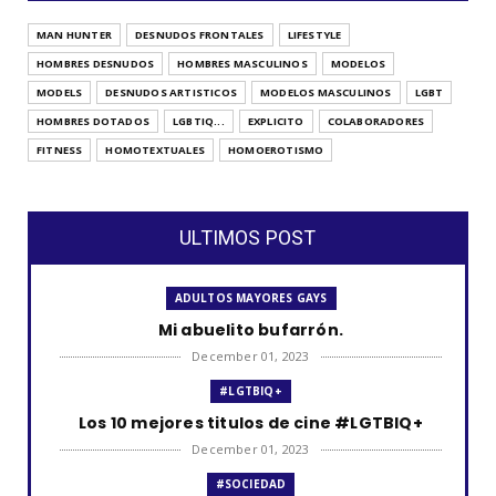
MAN HUNTER
DESNUDOS FRONTALES
LIFESTYLE
HOMBRES DESNUDOS
HOMBRES MASCULINOS
MODELOS
MODELS
DESNUDOS ARTISTICOS
MODELOS MASCULINOS
LGBT
HOMBRES DOTADOS
LGBTIQ...
EXPLICITO
COLABORADORES
FITNESS
HOMOTEXTUALES
HOMOEROTISMO
ULTIMOS POST
ADULTOS MAYORES GAYS
Mi abuelito bufarrón.
December 01, 2023
#LGTBIQ+
Los 10 mejores titulos de cine #LGTBIQ+
December 01, 2023
#SOCIEDAD