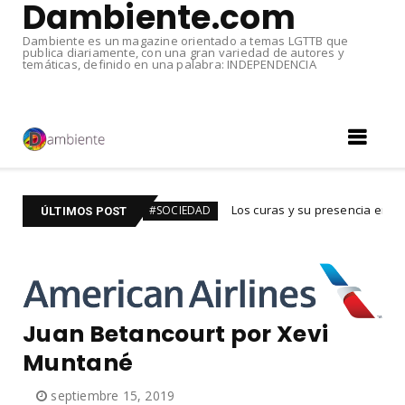
Dambiente.com
Dambiente es un magazine orientado a temas LGTTB que
publica diariamente, con una gran variedad de autores y
temáticas, definido en una palabra: INDEPENDENCIA
rado
Los curas y su presencia en aplicaciones de c
#SOCIEDAD
ÚLTIMOS POST
Juan Betancourt por Xevi
Muntané
septiembre 15, 2019