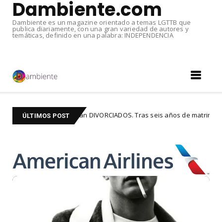
Dambiente.com
Dambiente es un magazine orientado a temas LGTTB que
publica diariamente, con una gran variedad de autores y
temáticas, definido en una palabra: INDEPENDENCIA
Ricky Martin y Jwan DIVORCIADOS. Tras seis años de matrimonio
ÚLTIMOS POST