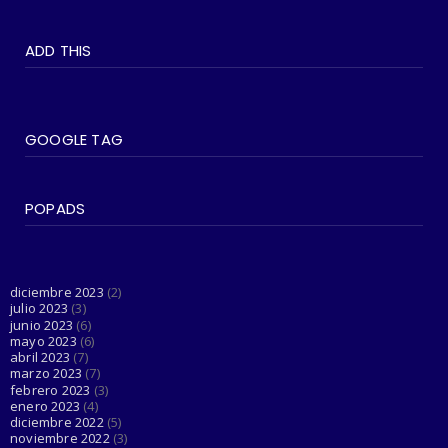
#SOCIEDAD
WOKEISMO: 10 formas en que puedes
ADD THIS
practicarlo en tu vida di...
June 07, 2023
#SOCIEDAD
Madonna entra en su última era 'Popular'
GOOGLE TAG
con The Weeknd
June 03, 2023
POPADS
#LGTBIQ+
Esta cuenta de Twitter está haciendo el
trabajo de Dios al d...
June 03, 2023
diciembre 2023
(2)
julio 2023
(3)
junio 2023
(6)
mayo 2023
(6)
abril 2023
(7)
marzo 2023
(7)
febrero 2023
(3)
enero 2023
(4)
diciembre 2022
(5)
noviembre 2022
(3)