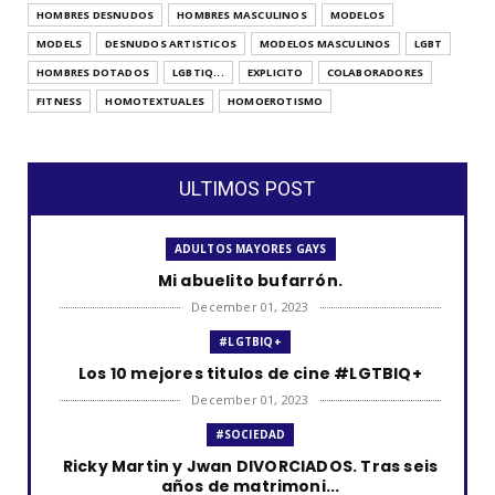
HOMBRES DESNUDOS
HOMBRES MASCULINOS
MODELOS
MODELS
DESNUDOS ARTISTICOS
MODELOS MASCULINOS
LGBT
HOMBRES DOTADOS
LGBTIQ...
EXPLICITO
COLABORADORES
FITNESS
HOMOTEXTUALES
HOMOEROTISMO
ULTIMOS POST
ADULTOS MAYORES GAYS
Mi abuelito bufarrón.
December 01, 2023
#LGTBIQ+
Los 10 mejores titulos de cine #LGTBIQ+
December 01, 2023
#SOCIEDAD
Ricky Martin y Jwan DIVORCIADOS. Tras seis
años de matrimoni...