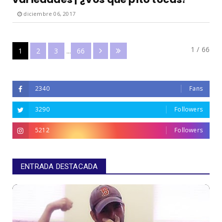
diciembre 06, 2017
1 / 66
1
2
3
...
66
2340
Fans
3290
Followers
5212
Followers
ENTRADA DESTACADA