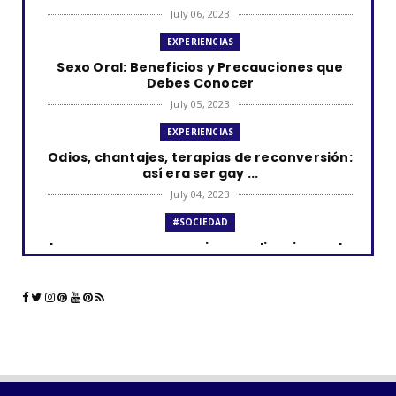
July 06, 2023
EXPERIENCIAS
Sexo Oral: Beneficios y Precauciones que
Debes Conocer
July 05, 2023
EXPERIENCIAS
Odios, chantajes, terapias de reconversión:
así era ser gay ...
July 04, 2023
#SOCIEDAD
Los curas y su presencia en aplicaciones de
citas como Grind...
June 23, 2023
#LGTBIQ+
La comunidad LGBTQ+ y el impacto de las
aplicaciones de cita...
June 21, 2023