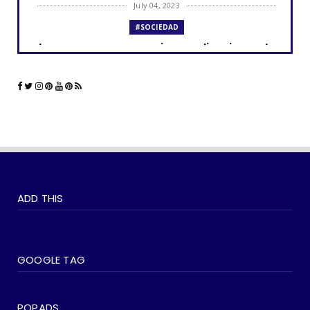
July 04, 2023
#SOCIEDAD
Los curas y su presencia en aplicaciones de
citas como Grind...
June 23, 2023
#LGTBIQ+
La comunidad LGBTQ+ y el impacto de las
aplicaciones de cita...
June 21, 2023
#SOCIEDAD
WOKEISMO: 10 formas en que puedes
ADD THIS
practicarlo en tu vida di...
June 07, 2023
#SOCIEDAD
Madonna entra en su última era 'Popular'
GOOGLE TAG
con The Weeknd
June 03, 2023
POPADS
#LGTBIQ+