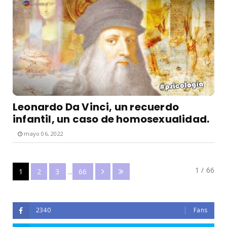
Leonardo Da Vinci, un recuerdo
infantil, un caso de homosexualidad.
mayo 06, 2022
1 / 66
1
2
3
...
66
2340
Fans