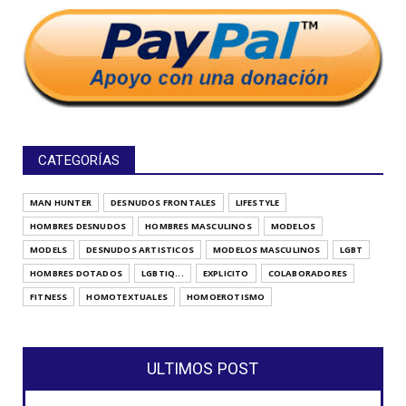
CATEGORÍAS
MAN HUNTER
DESNUDOS FRONTALES
LIFESTYLE
HOMBRES DESNUDOS
HOMBRES MASCULINOS
MODELOS
MODELS
DESNUDOS ARTISTICOS
MODELOS MASCULINOS
LGBT
HOMBRES DOTADOS
LGBTIQ...
EXPLICITO
COLABORADORES
FITNESS
HOMOTEXTUALES
HOMOEROTISMO
ULTIMOS POST