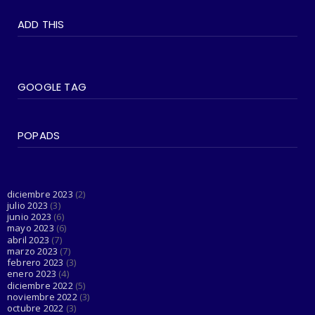
WOKEISMO: 10 formas en que puedes
ADD THIS
practicarlo en tu vida di...
June 07, 2023
#SOCIEDAD
Madonna entra en su última era 'Popular'
GOOGLE TAG
con The Weeknd
June 03, 2023
POPADS
#LGTBIQ+
Esta cuenta de Twitter está haciendo el
trabajo de Dios al d...
June 03, 2023
diciembre 2023
(2)
julio 2023
(3)
junio 2023
(6)
mayo 2023
(6)
abril 2023
(7)
marzo 2023
(7)
febrero 2023
(3)
enero 2023
(4)
diciembre 2022
(5)
noviembre 2022
(3)
octubre 2022
(3)