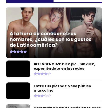
A la hora de conocer otros
hombres, ¿cuáles son los gustos
de Latinoamérica?
#TENDENCIAS: Dick pic… sin dick,
exponiéndote en las redes
Entre tus piernas: vello púbico
masculino
Kamasutra gay: 24 posiciones para