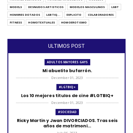
MODELS
DESNUDOS ARTISTICOS
MODELOS MASCULINOS
LGBT
HOMBRES DOTADOS
LGBTIQ...
EXPLICITO
COLABORADORES
FITNESS
HOMOTEXTUALES
HOMOEROTISMO
ULTIMOS POST
ADULTOS MAYORES GAYS
Mi abuelito bufarrón.
December 01, 2023
#LGTBIQ+
Los 10 mejores titulos de cine #LGTBIQ+
December 01, 2023
#SOCIEDAD
Ricky Martin y Jwan DIVORCIADOS. Tras seis
años de matrimoni...
July 06, 2023