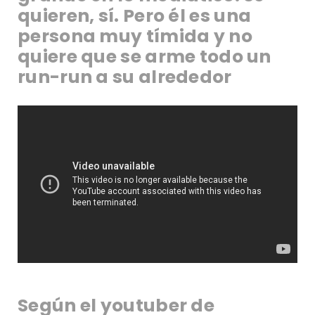
quieren, sí. Pero él es una
persona muy tímida y no
quiere que se arme todo un
run-run a su alrededor
Según el youtuber de