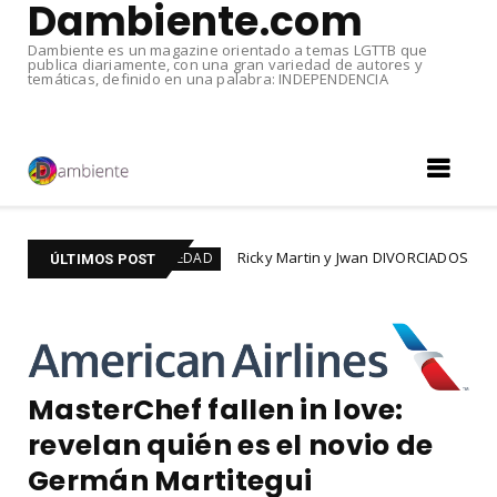
Dambiente.com
Dambiente es un magazine orientado a temas LGTTB que
publica diariamente, con una gran variedad de autores y
temáticas, definido en una palabra: INDEPENDENCIA
+
Ricky Martin y Jwan DIVORCIADOS. Tras seis años
#SOCIEDAD
ÚLTIMOS POST
MasterChef fallen in love:
revelan quién es el novio de
Germán Martitegui