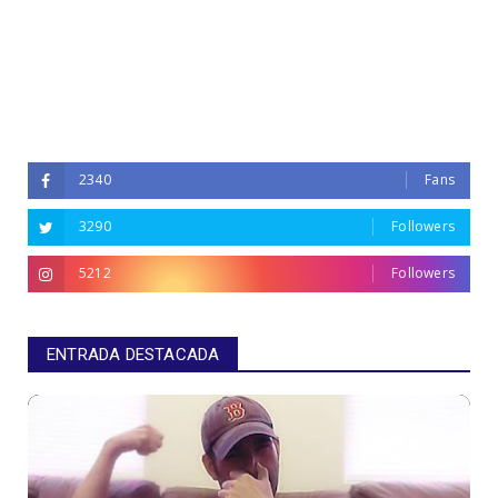
2340
Fans
3290
Followers
5212
Followers
ENTRADA DESTACADA