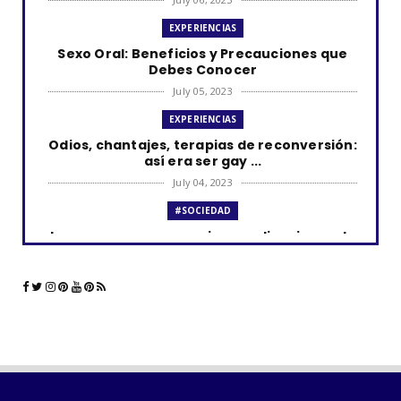
EXPERIENCIAS
Sexo Oral: Beneficios y Precauciones que
Debes Conocer
July 05, 2023
EXPERIENCIAS
Odios, chantajes, terapias de reconversión:
así era ser gay ...
July 04, 2023
#SOCIEDAD
Los curas y su presencia en aplicaciones de
citas como Grind...
June 23, 2023
#LGTBIQ+
La comunidad LGBTQ+ y el impacto de las
aplicaciones de cita...
June 21, 2023
#SOCIEDAD