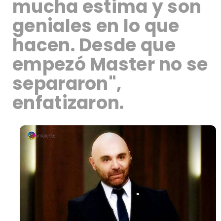
mucha estima y son
geniales en lo que
hacen. Desde que
empezó Master no se
separaron",
enfatizaron.