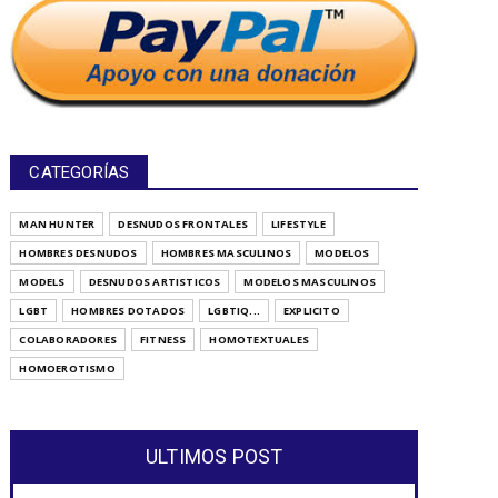
CATEGORÍAS
MAN HUNTER
DESNUDOS FRONTALES
LIFESTYLE
HOMBRES DESNUDOS
HOMBRES MASCULINOS
MODELOS
MODELS
DESNUDOS ARTISTICOS
MODELOS MASCULINOS
LGBT
HOMBRES DOTADOS
LGBTIQ...
EXPLICITO
COLABORADORES
FITNESS
HOMOTEXTUALES
HOMOEROTISMO
ULTIMOS POST