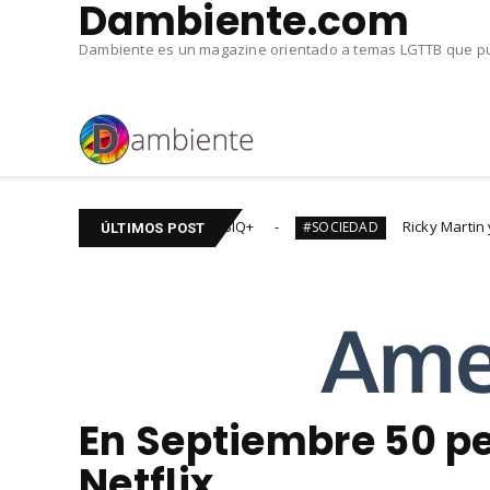
Dambiente.com
Dambiente es un magazine orientado a temas LGTTB que pub
itulos de cine #LGTBIQ+
Ricky Martin y Jwan DIVORC
#SOCIEDAD
ÚLTIMOS POST
En Septiembre 50 pe
Netflix