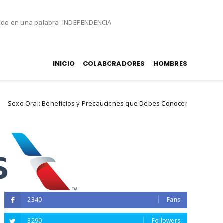
nido en una palabra: INDEPENDENCIA
INICIO
COLABORADORES
HOMBRES
Beneficios y Precauciones que Debes Conocer
Odi
experiencias
2340
Fans
3290
Followers