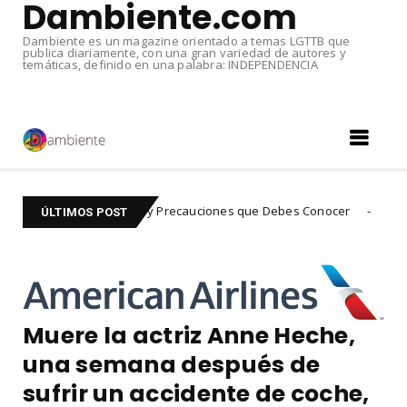
Dambiente.com
Dambiente es un magazine orientado a temas LGTTB que
publica diariamente, con una gran variedad de autores y
temáticas, definido en una palabra: INDEPENDENCIA
 Beneficios y Precauciones que Debes Conocer
O
experiencias
ÚLTIMOS POST
Muere la actriz Anne Heche,
una semana después de
sufrir un accidente de coche,