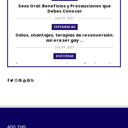
Sexo Oral: Beneficios y Precauciones que
Debes Conocer
July 05, 2023
EXPERIENCIAS
Odios, chantajes, terapias de reconversión:
así era ser gay ...
July 04, 2023
#SOCIEDAD
Los curas y su presencia en aplicaciones de
citas como Grind...
June 23, 2023
#LGTBIQ+
La comunidad LGBTQ+ y el impacto de las
aplicaciones de cita...
June 21, 2023
#SOCIEDAD
WOKEISMO: 10 formas en que puedes
ADD THIS
practicarlo en tu vida di...