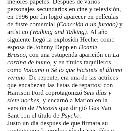
mejores papeles. Después de varios
personajes secundarios en cine y televisión,
en 1996 por fin logró aparecer en películas
de fuste comercial
(Coacción a un jurado)
y
artístico
(Walking and Talking).
Al año
siguiente llegó la explosión Heche: como
esposa de Johnny Depp en
Donnie
Brasco,
con una estupenda aparición en
La
cortina de humo,
y en títulos taquilleros
como
Volcano
o
Sé lo que hicisteis el último
verano.
De repente, era una de las actrices
que encabezan las listas de repartos: con
Harrison Ford coprotagonizó
Seis días y
siete noches,
y encarnó a Marion en la
versión de
Psicosis
que dirigió Gus Van
Sant con el título de
Psycho.
Justo un día después de que firmara su
contrato con la producción de
Seis días y