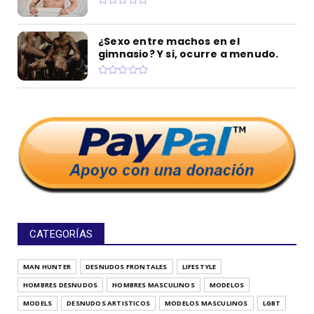
¿Sexo entre machos en el
gimnasio? Y si, ocurre a menudo.
CATEGORÍAS
MAN HUNTER
DESNUDOS FRONTALES
LIFESTYLE
HOMBRES DESNUDOS
HOMBRES MASCULINOS
MODELOS
MODELS
DESNUDOS ARTISTICOS
MODELOS MASCULINOS
LGBT