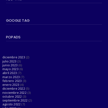
June 07, 2023
#SOCIEDAD
Madonna entra en su última era 'Popular'
GOOGLE TAG
con The Weeknd
June 03, 2023
POPADS
#LGTBIQ+
Esta cuenta de Twitter está haciendo el
trabajo de Dios al d...
June 03, 2023
diciembre 2023
(2)
julio 2023
(3)
junio 2023
(6)
mayo 2023
(6)
abril 2023
(7)
marzo 2023
(7)
febrero 2023
(3)
enero 2023
(4)
diciembre 2022
(5)
noviembre 2022
(3)
octubre 2022
(3)
septiembre 2022
(2)
agosto 2022
(7)