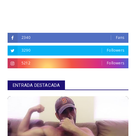
2340
Fans
3290
Followers
5212
Followers
ENTRADA DESTACADA