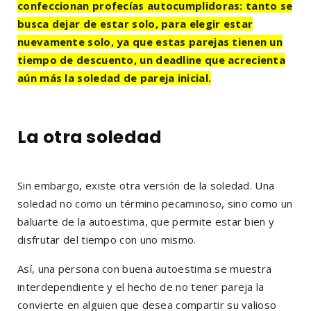
confeccionan profecías autocumplidoras: tanto se
busca dejar de estar solo, para elegir estar
nuevamente solo, ya que estas parejas tienen un
tiempo de descuento, un deadline que acrecienta
aún más la soledad de pareja inicial.
La otra soledad
Sin embargo, existe otra versión de la soledad. Una
soledad no como un término pecaminoso, sino como un
baluarte de la autoestima, que permite estar bien y
disfrutar del tiempo con uno mismo.
Así, una persona con buena autoestima se muestra
interdependiente y el hecho de no tener pareja la
convierte en alguien que desea compartir su valioso