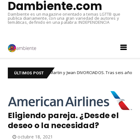
Dambiente.com
Dambiente es un magazine orientado a temas LGTTB que
publica diariamente, con una gran variedad de autores y
temáticas, definido en una palabra: INDEPENDENCIA
Ricky Martin y Jwan DIVORCIADOS. Tras seis años de matrimonio
ÚLTIMOS POST
Eligiendo pareja. ¿Desde el
deseo o la necesidad?
octubre 18, 2021