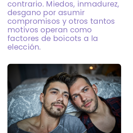
contrario. Miedos, inmadurez,
desgano por asumir
compromisos y otros tantos
motivos operan como
factores de boicots a la
elección.