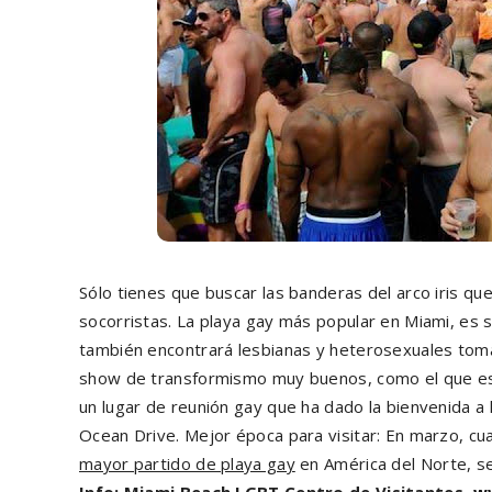
Sólo tienes que buscar las banderas del arco iris que
socorristas. La playa gay más popular en Miami, es 
también encontrará lesbianas y heterosexuales toma
show de transformismo muy buenos, como el que está 
un lugar de reunión gay que ha dado la bienvenida a l
Ocean Drive. Mejor época para visitar: En marzo, cua
mayor partido de playa gay
en América del Norte, se
Info: Miami Beach LGBT Centro de Visitantes,
ww