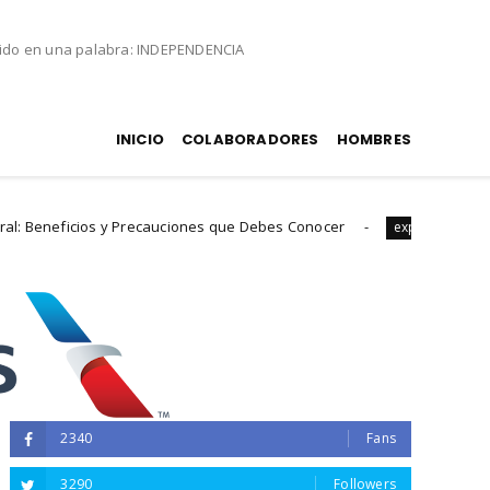
nido en una palabra: INDEPENDENCIA
INICIO
COLABORADORES
HOMBRES
cauciones que Debes Conocer
Odios, chantajes, t
experiencias
2340
Fans
3290
Followers