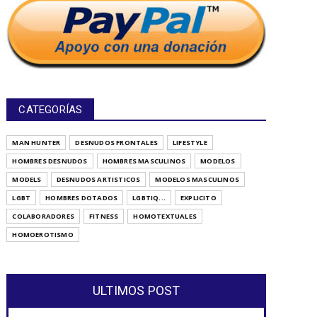
CATEGORÍAS
MAN HUNTER
DESNUDOS FRONTALES
LIFESTYLE
HOMBRES DESNUDOS
HOMBRES MASCULINOS
MODELOS
MODELS
DESNUDOS ARTISTICOS
MODELOS MASCULINOS
LGBT
HOMBRES DOTADOS
LGBTIQ...
EXPLICITO
COLABORADORES
FITNESS
HOMOTEXTUALES
HOMOEROTISMO
ULTIMOS POST