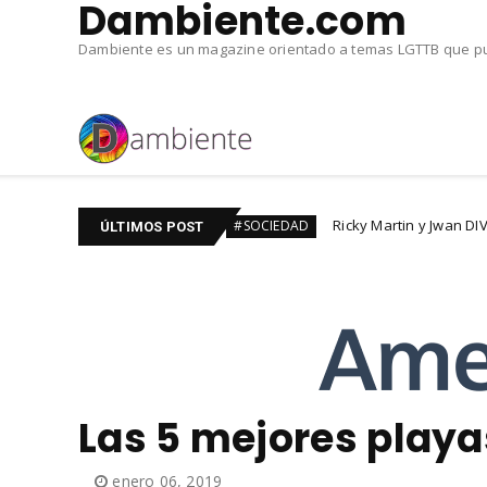
Dambiente.com
Dambiente es un magazine orientado a temas LGTTB que pub
GTBIQ+
Ricky Martin y Jwan DIVORCIADOS. Tras seis
#SOCIEDAD
ÚLTIMOS POST
Las 5 mejores playa
enero 06, 2019