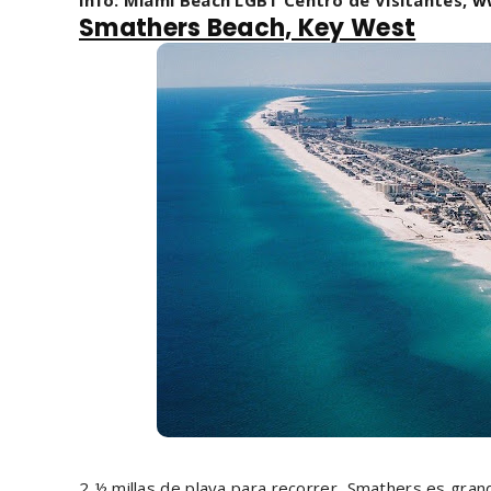
Smathers Beach, Key West
2 ½ millas de playa para recorrer, Smathers es gra