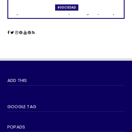
#SOCIEDAD
Los curas y su presencia en aplicaciones de
citas como Grind...
June 23, 2023
#LGTBIQ+
La comunidad LGBTQ+ y el impacto de las
aplicaciones de cita...
June 21, 2023
#SOCIEDAD
WOKEISMO: 10 formas en que puedes
ADD THIS
practicarlo en tu vida di...
June 07, 2023
#SOCIEDAD
Madonna entra en su última era 'Popular'
GOOGLE TAG
con The Weeknd
June 03, 2023
POPADS
#LGTBIQ+