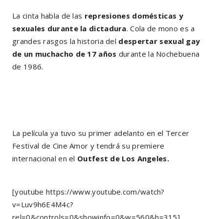
La cinta habla de las
represiones domésticas y
sexuales durante la dictadura
.
Cola de mono
es a
grandes rasgos la historia del
despertar sexual gay
de un muchacho de 17 años
durante la Nochebuena
de 1986.
La película ya tuvo su primer adelanto en el
Tercer
Festival de Cine Amor
y tendrá su
premiere
internacional en el
Outfest
de Los Angeles.
[youtube https://www.youtube.com/watch?
v=Luv9h6E4M4c?
rel=0&controls=0&showinfo=0&w=560&h=315]