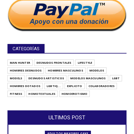
CATEGORÍAS
MAN HUNTER
DESNUDOS FRONTALES
LIFESTYLE
HOMBRES DESNUDOS
HOMBRES MASCULINOS
MODELOS
MODELS
DESNUDOS ARTISTICOS
MODELOS MASCULINOS
LGBT
HOMBRES DOTADOS
LGBTIQ...
EXPLICITO
COLABORADORES
FITNESS
HOMOTEXTUALES
HOMOEROTISMO
ULTIMOS POST
ADULTOS MAYORES GAYS