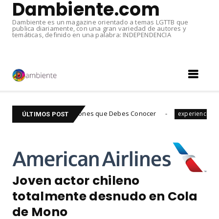
Dambiente.com
Dambiente es un magazine orientado a temas LGTTB que
publica diariamente, con una gran variedad de autores y
temáticas, definido en una palabra: INDEPENDENCIA
eficios y Precauciones que Debes Conocer
Odios,
experiencias
ÚLTIMOS POST
Joven actor chileno
totalmente desnudo en Cola
de Mono