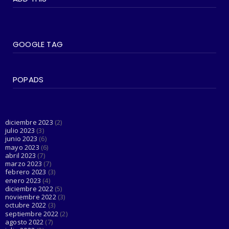
practicarlo en tu vida di...
June 07, 2023
#SOCIEDAD
Madonna entra en su última era 'Popular'
GOOGLE TAG
con The Weeknd
June 03, 2023
POPADS
#LGTBIQ+
Esta cuenta de Twitter está haciendo el
trabajo de Dios al d...
June 03, 2023
diciembre 2023
(2)
julio 2023
(3)
junio 2023
(6)
mayo 2023
(6)
abril 2023
(7)
marzo 2023
(7)
febrero 2023
(3)
enero 2023
(4)
diciembre 2022
(5)
noviembre 2022
(3)
octubre 2022
(3)
septiembre 2022
(2)
agosto 2022
(7)