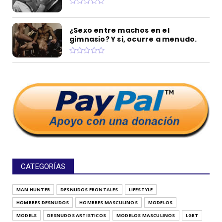
¿Sexo entre machos en el
gimnasio? Y si, ocurre a menudo.
CATEGORÍAS
MAN HUNTER
DESNUDOS FRONTALES
LIFESTYLE
HOMBRES DESNUDOS
HOMBRES MASCULINOS
MODELOS
MODELS
DESNUDOS ARTISTICOS
MODELOS MASCULINOS
LGBT