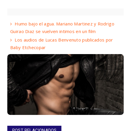
Humo bajo el agua. Mariano Martinez y Rodrigo
Guirao Diaz se vuelven intimos en un film
Los audios de Lucas Benvenuto publicados por
Baby Etchecopar
POST RELACIONADOS