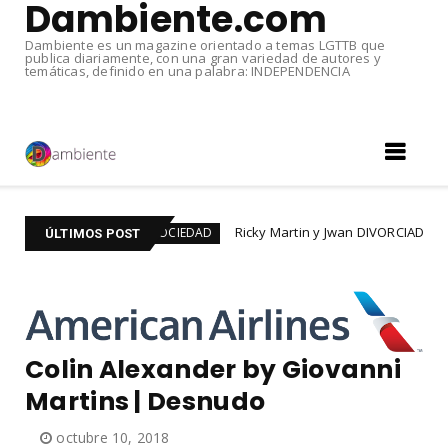
Dambiente.com
Dambiente es un magazine orientado a temas LGTTB que
publica diariamente, con una gran variedad de autores y
temáticas, definido en una palabra: INDEPENDENCIA
#LGTBIQ+
Ricky Martin y Jwan DIVORCIADOS. Tras se
#SOCIEDAD
ÚLTIMOS POST
Colin Alexander by Giovanni
Martins | Desnudo
octubre 10, 2018