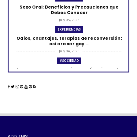
Sexo Oral: Beneficios y Precauciones que
Debes Conocer
July 05, 2023
EXPERIENCIAS
Odios, chantajes, terapias de reconversión:
así era ser gay ...
July 04, 2023
#SOCIEDAD
Los curas y su presencia en aplicaciones de
citas como Grind...
June 23, 2023
#LGTBIQ+
La comunidad LGBTQ+ y el impacto de las
aplicaciones de cita...
June 21, 2023
#SOCIEDAD
WOKEISMO: 10 formas en que puedes
ADD THIS