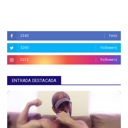
2340
Fans
3290
Followers
5212
Followers
ENTRADA DESTACADA