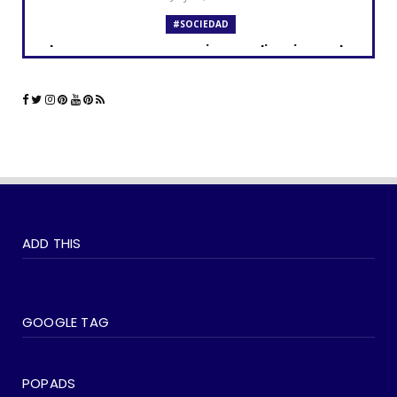
#SOCIEDAD
Los curas y su presencia en aplicaciones de
citas como Grind...
June 23, 2023
#LGTBIQ+
La comunidad LGBTQ+ y el impacto de las
aplicaciones de cita...
June 21, 2023
#SOCIEDAD
WOKEISMO: 10 formas en que puedes
ADD THIS
practicarlo en tu vida di...
June 07, 2023
#SOCIEDAD
Madonna entra en su última era 'Popular'
GOOGLE TAG
con The Weeknd
June 03, 2023
POPADS
#LGTBIQ+