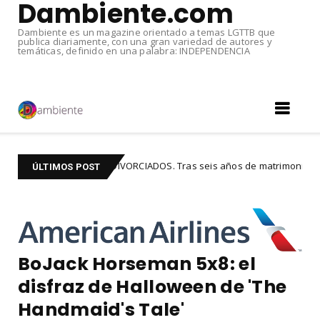
Dambiente.com
Dambiente es un magazine orientado a temas LGTTB que
publica diariamente, con una gran variedad de autores y
temáticas, definido en una palabra: INDEPENDENCIA
artin y Jwan DIVORCIADOS. Tras seis años de matrimonio
experien
ÚLTIMOS POST
BoJack Horseman 5x8: el
disfraz de Halloween de 'The
Handmaid's Tale'