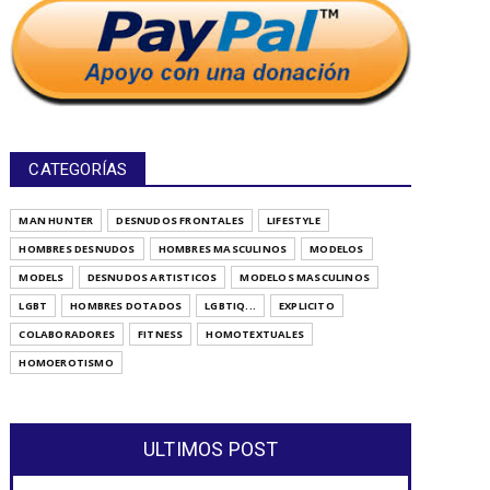
CATEGORÍAS
MAN HUNTER
DESNUDOS FRONTALES
LIFESTYLE
HOMBRES DESNUDOS
HOMBRES MASCULINOS
MODELOS
MODELS
DESNUDOS ARTISTICOS
MODELOS MASCULINOS
LGBT
HOMBRES DOTADOS
LGBTIQ...
EXPLICITO
COLABORADORES
FITNESS
HOMOTEXTUALES
HOMOEROTISMO
ULTIMOS POST