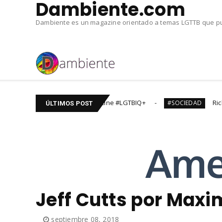
Dambiente.com
Dambiente es un magazine orientado a temas LGTTB que pub
itulos de cine #LGTBIQ+
Ricky Martin y Jwan DIVOR
#SOCIEDAD
ÚLTIMOS POST
Jeff Cutts por Max
septiembre 08, 2018