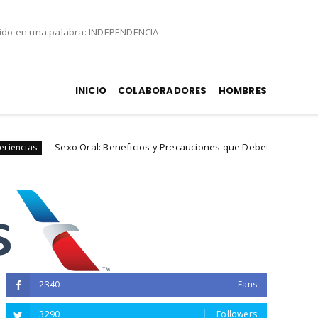
nido en una palabra: INDEPENDENCIA
INICIO
COLABORADORES
HOMBRES
Beneficios y Precauciones que Debes Conocer
Od
experiencias
2340
Fans
3290
Followers