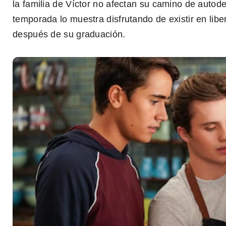
la familia de Víctor no afectan su camino de autod
0
temporada lo muestra disfrutando de existir en libe
seconds
of
después de su graduación.
1
minute,
0
seconds
Volume
0%