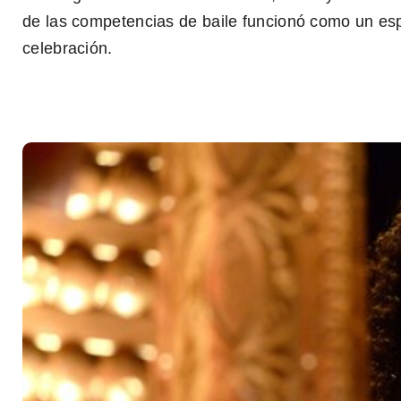
0
de las competencias de baile funcionó como un espa
seconds
of
celebración.
1
minute,
27
seconds
Volume
0%