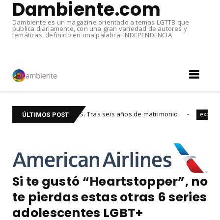
Dambiente.com
Dambiente es un magazine orientado a temas LGTTB que
publica diariamente, con una gran variedad de autores y
temáticas, definido en una palabra: INDEPENDENCIA
ADOS. Tras seis años de matrimonio
Sexo Oral: B
experiencias
ÚLTIMOS POST
Si te gustó “Heartstopper”, no
te pierdas estas otras 6 series
adolescentes LGBT+