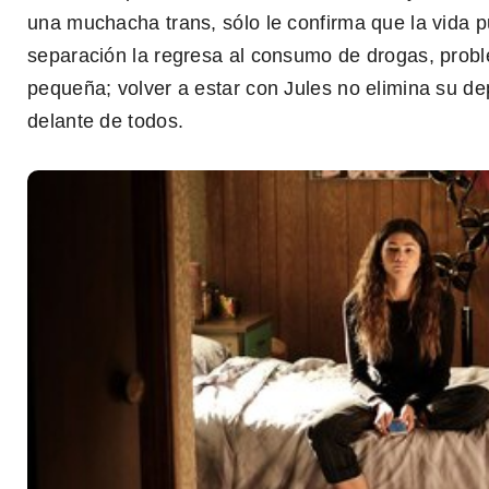
una muchacha trans, sólo le confirma que la vida 
separación la regresa al consumo de drogas, prob
pequeña; volver a estar con Jules no elimina su de
delante de todos.
0
seconds
of
2
minutes,
30
seconds
Volume
0%