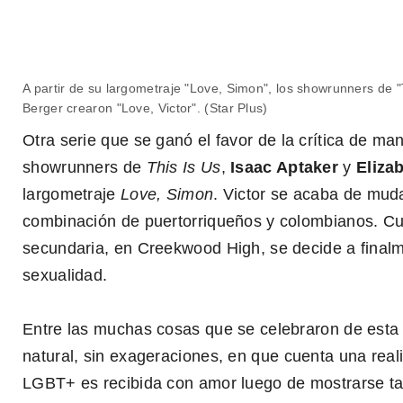
A partir de su largometraje "Love, Simon", los showrunners de "T
Love, Victor
Berger crearon "Love, Victor". (Star Plus)
Otra serie que se ganó el favor de la crítica de m
showrunners de
This Is Us
,
Isaac Aptaker
y
Eliza
largometraje
Love, Simon
. Victor se acaba de muda
combinación de puertorriqueños y colombianos. C
secundaria, en Creekwood High, se decide a final
sexualidad.
Entre las muchas cosas que se celebraron de esta 
natural, sin exageraciones, en que cuenta una rea
LGBT+ es recibida con amor luego de mostrarse tal