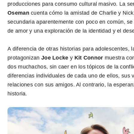
producciones para consumo cultural masivo. La se
Oseman
cuenta cómo la amistad de Charlie y Nick,
secundaria aparentemente con poco en común, se 
de amor y una exploración de la identidad y el des
A diferencia de otras historias para adolescentes, 
protagonizan
Joe Locke
y
Kit Connor
muestra con
dos muchachos, sin caer en los tópicos de la conflic
diferencias individuales de cada uno de ellos, sus 
relaciones con sus amigos. Al contrario, la esperanz
0
historia.
seconds
of
2
minutes,
21
seconds
Volume
0%