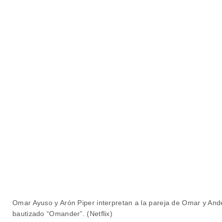
Omar Ayuso y Arón Piper interpretan a la pareja de Omar y Ande
Élite - temporada 5 - Trailer - Netfl
bautizado “Omander”. (Netflix)