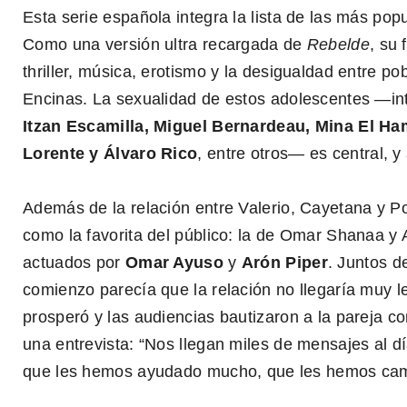
Esta serie española integra la lista de las más popul
Como una versión ultra recargada de
Rebelde
, su
thriller, música, erotismo y la desigualdad entre po
Encinas. La sexualidad de estos adolescentes —in
Itzan Escamilla, Miguel Bernardeau, Mina El H
Lorente y Álvaro Rico
, entre otros— es central, y
Además de la relación entre Valerio, Cayetana y P
como la favorita del público: la de Omar Shanaa 
actuados por
Omar Ayuso
y
Arón Piper
. Juntos d
comienzo parecía que la relación no llegaría muy le
0
prosperó y las audiencias bautizaron a la pareja 
seconds
of
una entrevista: “Nos llegan miles de mensajes al d
1
que les hemos ayudado mucho, que les hemos camb
minute,
45
seconds
Volume