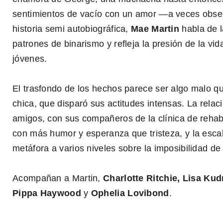
sentimientos de vacío con un amor —a veces obses
historia semi autobiográfica,
Mae Martin
habla de l
patrones de binarismo y refleja la presión de la v
jóvenes.
El trasfondo de los hechos parece ser algo malo q
chica, que disparó sus actitudes intensas. La rela
amigos, con sus compañeros de la clínica de rehab
con más humor y esperanza que tristeza, y la esca
0
metáfora a varios niveles sobre la imposibilidad de 
seconds
of
1
Acompañan a Martin,
Charlotte Ritchie, Lisa Kud
minute,
59
Pippa Haywood
y
Ophelia Lovibond
.
seconds
Volume
0%