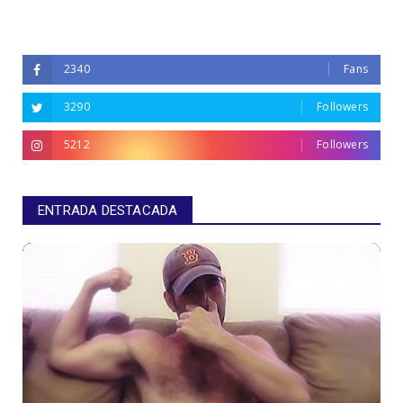
2340
Fans
3290
Followers
5212
Followers
ENTRADA DESTACADA