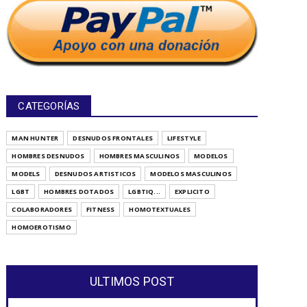
CATEGORÍAS
MAN HUNTER
DESNUDOS FRONTALES
LIFESTYLE
HOMBRES DESNUDOS
HOMBRES MASCULINOS
MODELOS
MODELS
DESNUDOS ARTISTICOS
MODELOS MASCULINOS
LGBT
HOMBRES DOTADOS
LGBTIQ...
EXPLICITO
COLABORADORES
FITNESS
HOMOTEXTUALES
HOMOEROTISMO
ULTIMOS POST