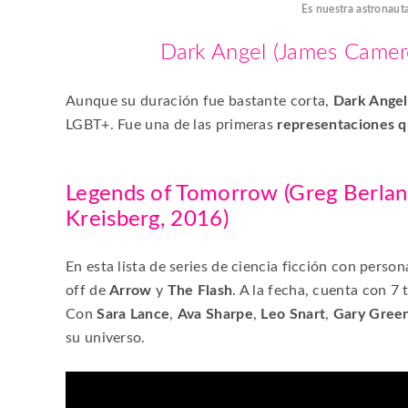
Es nuestra astronauta
Dark Angel
(James Camero
Aunque su duración fue bastante corta,
Dark Angel
LGBT+. Fue una de las primeras
representaciones
q
Legends of Tomorrow
(Greg Berla
Kreisberg, 2016)
En esta lista de series de ciencia ficción con pers
off
de
Arrow
y
The Flash
. A la fecha, cuenta con 7 
Con
Sara Lance
,
Ava Sharpe
,
Leo Snart
,
Gary Gree
su universo.