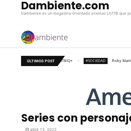
Dambiente.com
Dambiente es un magazine orientado a temas LGTTB que pub
 titulos de cine #LGTBIQ+
Ricky Martin y Jwan DIV
#SOCIEDAD
ÚLTIMOS POST
Series con personaj
abril 13, 2022