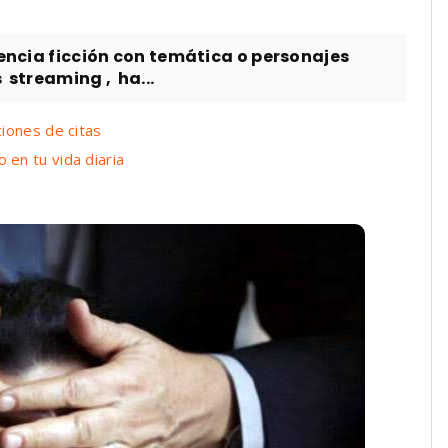
encia ficción con temática o personajes
 streaming , ha...
iones de citas
en tu vida diaria