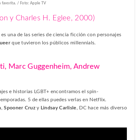
 favorita. / Foto: Apple TV
n y Charles H. Eglee, 2000)
es una de las series de ciencia ficción con personajes
ueer
que tuvieron los públicos
millennials
.
nti, Marc Guggenheim, Andrew
onajes e historias LGBT+ encontramos el
spin-
temporadas. 5 de ellas puedes verlas en Netflix.
n
,
Spooner Cruz
y
Lindsay Carlisle
, DC hace más diverso