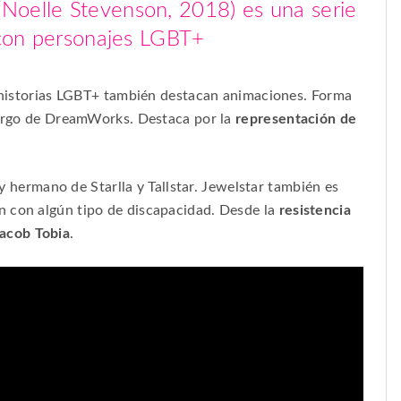
(Noelle Stevenson, 2018) es una serie
 con personajes LGBT+
 e historias LGBT+ también destacan animaciones. Forma
 cargo de DreamWorks. Destaca por la
representación de
y hermano de Starlla y Tallstar. Jewelstar también es
n con algún tipo de discapacidad. Desde la
resistencia
acob Tobia
.