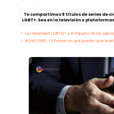
Te compartimos 9 títulos de series de ci
LGBT+. Sea en la televisión o plataformas
La comunidad LGBTQ+ y el impacto de las aplicac
WOKEISMO: 10 formas en que puedes practicarlo 