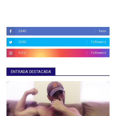
2340
Fans
3290
Followers
5212
Followers
ENTRADA DESTACADA