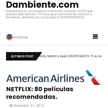
Dambiente.com
Dambiente es un magazine orientado a temas LGTTB que
publica diariamente, con una gran variedad de autores y
temáticas, definido en una palabra: INDEPENDENCIA
Ricky Martin y Jwan DIVORCIADOS. Tras seis años de matrimonio
AD
ÚLTIMOS POST
NETFLIX: 80 películas
recomendadas.
diciembre 31, 2019