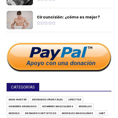
Circuncisión: ¿cómo es mejor?
CATEGORÍAS
MAN HUNTER
DESNUDOS FRONTALES
LIFESTYLE
HOMBRES DESNUDOS
HOMBRES MASCULINOS
MODELOS
MODELS
DESNUDOS ARTISTICOS
MODELOS MASCULINOS
LGBT