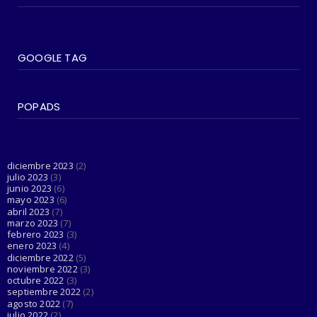
June 07, 2023
#SOCIEDAD
Madonna entra en su última era 'Popular'
GOOGLE TAG
con The Weeknd
June 03, 2023
POPADS
#LGTBIQ+
Esta cuenta de Twitter está haciendo el
trabajo de Dios al d...
June 03, 2023
diciembre 2023
(2)
julio 2023
(3)
junio 2023
(6)
mayo 2023
(6)
abril 2023
(7)
marzo 2023
(7)
febrero 2023
(3)
enero 2023
(4)
diciembre 2022
(5)
noviembre 2022
(3)
octubre 2022
(3)
septiembre 2022
(2)
agosto 2022
(7)
julio 2022
(2)