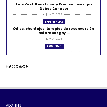
Sexo Oral: Beneficios y Precauciones que
Debes Conocer
July 05, 2023
EXPERIENCIAS
Odios, chantajes, terapias de reconversión:
así era ser gay ...
July 04, 2023
#SOCIEDAD
Los curas y su presencia en aplicaciones de
citas como Grind...
June 23, 2023
#LGTBIQ+
La comunidad LGBTQ+ y el impacto de las
aplicaciones de cita...
June 21, 2023
#SOCIEDAD
WOKEISMO: 10 formas en que puedes
ADD THIS
practicarlo en tu vida di...