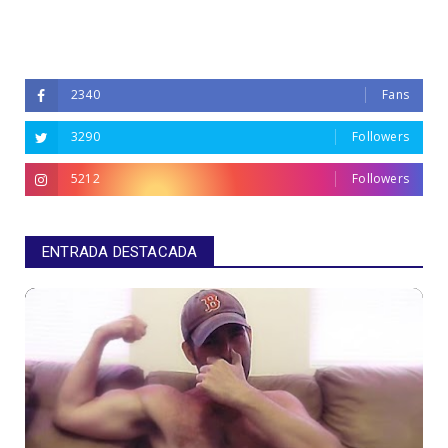
2340
Fans
3290
Followers
5212
Followers
ENTRADA DESTACADA