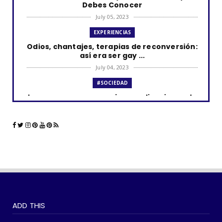
Debes Conocer
July 05, 2023
EXPERIENCIAS
Odios, chantajes, terapias de reconversión:
así era ser gay ...
July 04, 2023
#SOCIEDAD
Los curas y su presencia en aplicaciones de
citas como Grind...
June 23, 2023
#LGTBIQ+
La comunidad LGBTQ+ y el impacto de las
aplicaciones de cita...
June 21, 2023
#SOCIEDAD
WOKEISMO: 10 formas en que puedes
ADD THIS
practicarlo en tu vida di...
June 07, 2023