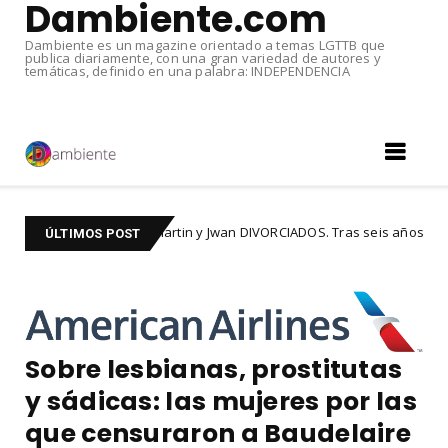
Dambiente.com
Dambiente es un magazine orientado a temas LGTTB que
publica diariamente, con una gran variedad de autores y
temáticas, definido en una palabra: INDEPENDENCIA
Ricky Martin y Jwan DIVORCIADOS. Tras seis años de matrimonio
ÚLTIMOS POST
Sobre lesbianas, prostitutas
y sádicas: las mujeres por las
que censuraron a Baudelaire