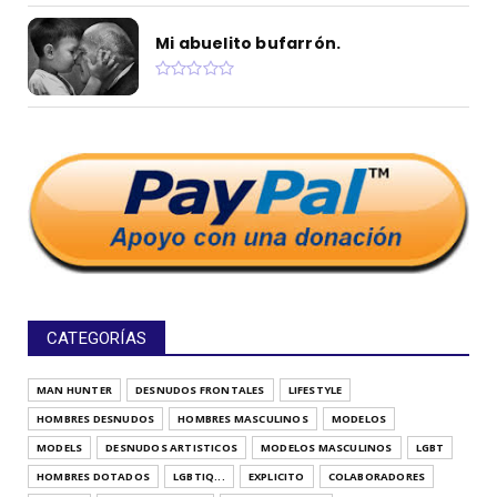
Mi abuelito bufarrón.
CATEGORÍAS
MAN HUNTER
DESNUDOS FRONTALES
LIFESTYLE
HOMBRES DESNUDOS
HOMBRES MASCULINOS
MODELOS
MODELS
DESNUDOS ARTISTICOS
MODELOS MASCULINOS
LGBT
HOMBRES DOTADOS
LGBTIQ...
EXPLICITO
COLABORADORES