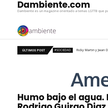
Dambiente.com
Dambiente es un magazine orientado a temas LGTTB que pub
TBIQ+
Ricky Martin y Jwan DIVORCIADOS. Tras seis
#SOCIEDAD
ÚLTIMOS POST
Humo bajo el agua. 
Rodrigo Guirao Diaz