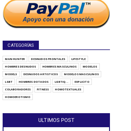
CATEGORÍAS
MAN HUNTER
DESNUDOS FRONTALES
LIFESTYLE
HOMBRES DESNUDOS
HOMBRES MASCULINOS
MODELOS
MODELS
DESNUDOS ARTISTICOS
MODELOS MASCULINOS
LGBT
HOMBRES DOTADOS
LGBTIQ...
EXPLICITO
COLABORADORES
FITNESS
HOMOTEXTUALES
HOMOEROTISMO
ULTIMOS POST