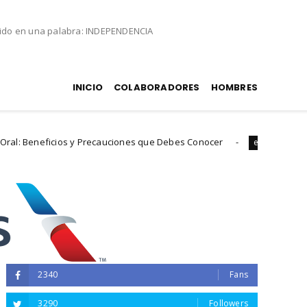
nido en una palabra: INDEPENDENCIA
INICIO
COLABORADORES
HOMBRES
cauciones que Debes Conocer
Odios, chantajes, te
experiencias
2340
Fans
3290
Followers