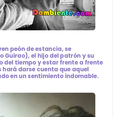
ven peón de estancia, se
 Guirao), el hijo del patrón y su
o del tiempo y estar frente a frente
es hará darse cuenta que aquel
ado en un sentimiento indomable.