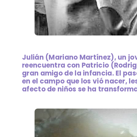
Julián (Mariano Martínez), un jo
reencuentra con Patricio (Rodrigo
gran amigo de la infancia. El pas
en el campo que los vió nacer, l
afecto de niños se ha transform