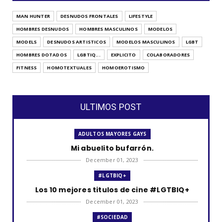
MAN HUNTER
DESNUDOS FRONTALES
LIFESTYLE
HOMBRES DESNUDOS
HOMBRES MASCULINOS
MODELOS
MODELS
DESNUDOS ARTISTICOS
MODELOS MASCULINOS
LGBT
HOMBRES DOTADOS
LGBTIQ...
EXPLICITO
COLABORADORES
FITNESS
HOMOTEXTUALES
HOMOEROTISMO
ULTIMOS POST
ADULTOS MAYORES GAYS
Mi abuelito bufarrón.
December 01, 2023
#LGTBIQ+
Los 10 mejores titulos de cine #LGTBIQ+
December 01, 2023
#SOCIEDAD