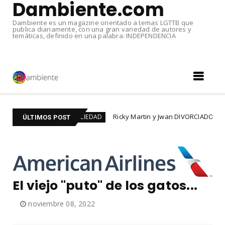
Dambiente.com
Dambiente es un magazine orientado a temas LGTTB que
publica diariamente, con una gran variedad de autores y
temáticas, definido en una palabra: INDEPENDENCIA
Ricky Martin y Jwan DIVORCIADOS. Tras seis años
#SOCIEDAD
ÚLTIMOS POST
El viejo "puto" de los gatos...
noviembre 08, 2022