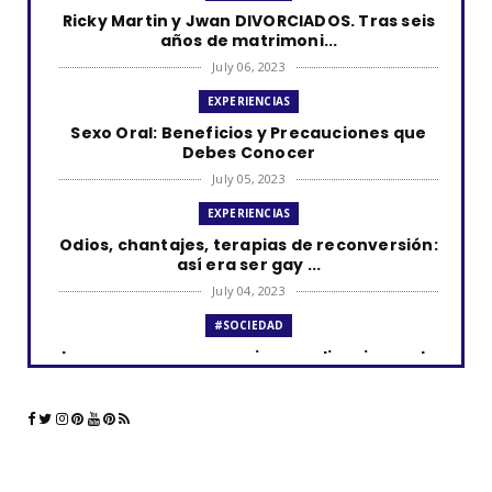
Ricky Martin y Jwan DIVORCIADOS. Tras seis
años de matrimoni...
July 06, 2023
EXPERIENCIAS
Sexo Oral: Beneficios y Precauciones que
Debes Conocer
July 05, 2023
EXPERIENCIAS
Odios, chantajes, terapias de reconversión:
así era ser gay ...
July 04, 2023
#SOCIEDAD
Los curas y su presencia en aplicaciones de
citas como Grind...
June 23, 2023
#LGTBIQ+
La comunidad LGBTQ+ y el impacto de las
aplicaciones de cita...