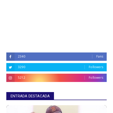
2340
Fans
3290
Followers
5212
Followers
ENTRADA DESTACADA