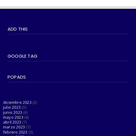
June 21, 2023
#SOCIEDAD
WOKEISMO: 10 formas en que puedes
ADD THIS
practicarlo en tu vida di...
June 07, 2023
#SOCIEDAD
Madonna entra en su última era 'Popular'
GOOGLE TAG
con The Weeknd
June 03, 2023
POPADS
#LGTBIQ+
Esta cuenta de Twitter está haciendo el
trabajo de Dios al d...
June 03, 2023
diciembre 2023
(2)
julio 2023
(3)
junio 2023
(6)
mayo 2023
(6)
abril 2023
(7)
marzo 2023
(7)
febrero 2023
(3)