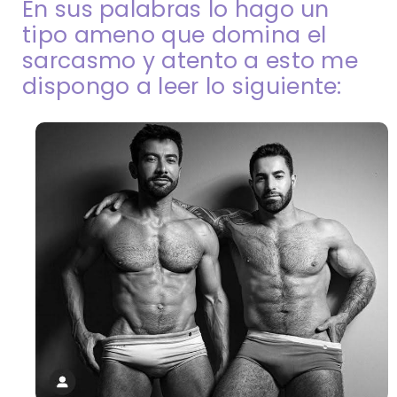
En sus palabras lo hago un
tipo ameno que domina el
sarcasmo y atento a esto me
dispongo a leer lo siguiente: