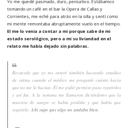
Yo me quedé pasmado, duro, pensativo. Estábamos
tomando un café en el bar la Opera de Callao y
Corrientes, me eché para atrás en la silla y sentí como
mi mente remontaba abruptamente vuelo en el tiempo.
El me lo venia a contar a mi porque sabe de mi
estado serológico, pero a mi su liviandad en el
relato me había dejado sin palabras.
Recuerdo que yo me enteré también haciendo estudios
de rutina cuando el médico me preguntó cuánto hacía
que no me lo hacían. Él me pidió permiso para repetirlos
y así fue. A la semana me llamaron diciéndome que la
muestra de sangre se había perdido y que había que
repetirlo.
Ahí supe que algo no andaba bien.