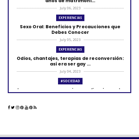
años de matrimoni...
July 06, 2023
EXPERIENCIAS
Sexo Oral: Beneficios y Precauciones que
Debes Conocer
July 05, 2023
EXPERIENCIAS
Odios, chantajes, terapias de reconversión:
así era ser gay ...
July 04, 2023
#SOCIEDAD
Los curas y su presencia en aplicaciones de
citas como Grind...
June 23, 2023
#LGTBIQ+
La comunidad LGBTQ+ y el impacto de las
aplicaciones de cita...
June 21, 2023