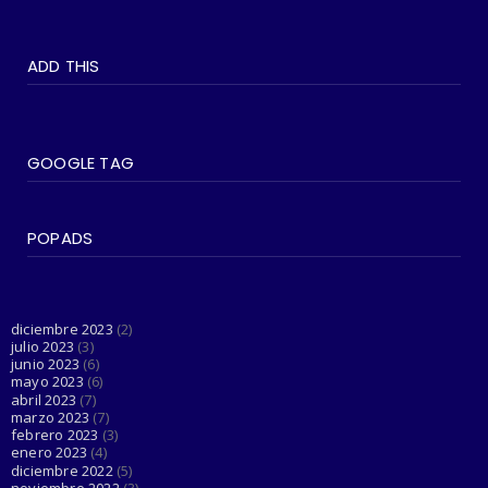
#SOCIEDAD
WOKEISMO: 10 formas en que puedes
ADD THIS
practicarlo en tu vida di...
June 07, 2023
#SOCIEDAD
Madonna entra en su última era 'Popular'
GOOGLE TAG
con The Weeknd
June 03, 2023
POPADS
#LGTBIQ+
Esta cuenta de Twitter está haciendo el
trabajo de Dios al d...
June 03, 2023
diciembre 2023
(2)
julio 2023
(3)
junio 2023
(6)
mayo 2023
(6)
abril 2023
(7)
marzo 2023
(7)
febrero 2023
(3)
enero 2023
(4)
diciembre 2022
(5)
noviembre 2022
(3)