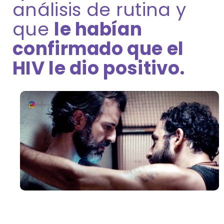
análisis de rutina y
que
le habían
confirmado que el
HIV le dio positivo.