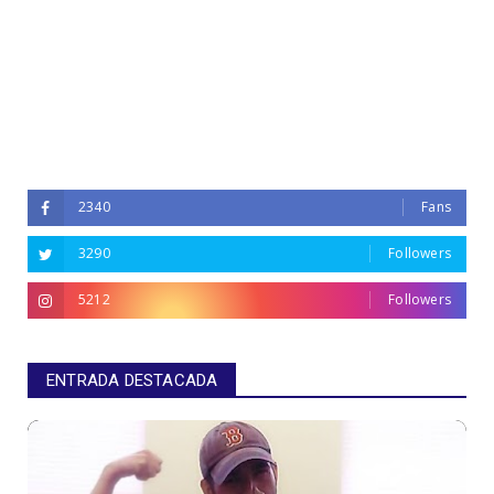
2340
Fans
3290
Followers
5212
Followers
ENTRADA DESTACADA